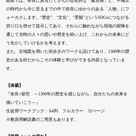
紙面では、奈良にあるたくさんの歴史的な「建造物」と、平城京
の時代から今に至るまでの中で奈良にゆかりのある「人物」にフ
ォーカスします。“歴史”、“文化”、“景観”というSDGsにつながる
切り口も併せて提示してあり、それらに触れながら現地の探険を
通じて当時の人々の思いや歴史を拾い上げ、これからの未来にど
う生かしていけるかを考えます。
また、古地図を用いた街歩きのワークも設けてあり、1300年の歴
史がある街だからこその体験と学びができる内容となっていま
す。
【体裁】
『奈良×探究 ～1300年の歴史を感じながら、自分たちの未来を
描いていこう～』
生徒用ワークブック：A4判 フルカラー 32ページ
※教員用解説書のご用意もあります。