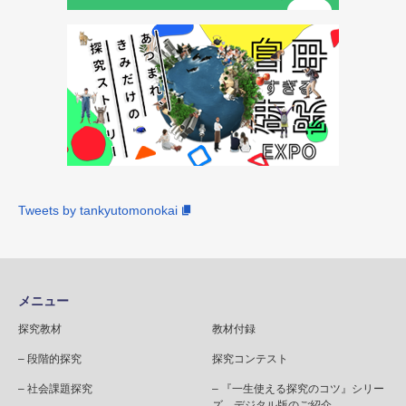
Tweets by tankyutomonokai
メニュー
探究教材
教材付録
– 段階的探究
探究コンテスト
– 社会課題探究
– 『一生使える探究のコツ』シリー
ズ デジタル版のご紹介