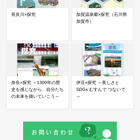
長良川×探究
加賀温泉郷×探究（石川県
加賀市）
奈良×探究 ～1300年の歴
伊豆×探究 ～美しさと
史を感じながら、自分たち
SDGs むすんで つないで
の未来を描いていこう～
～