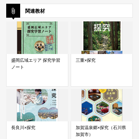
関連教材
盛岡広域エリア 探究学習
三重×探究
ノート
長良川×探究
加賀温泉郷×探究（石川県
加賀市）