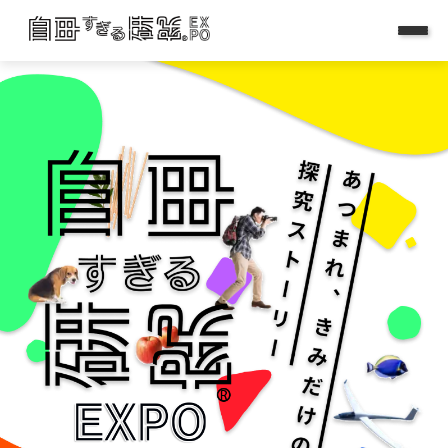
はじめに
応募について
企業・大学向け
称賛団体募集
応募検討中の
教職員の方へ
最終審査結果発表
過去の受賞作品