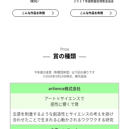
探究）
２０２７年国際園芸博覧会協会
こんな作品を称賛
こんな作品を称賛
Prize
賞の種類
今年度の金賞（称賛団体賞）は下記の通りです
※2026年3月19日時点、順次追加
artience株式会社
アート×サイエンスで
感性に響くで賞
五感を刺激するような創造性とサイエンスの考えを掛け
合わせたことで生まれる心動かされるワクワクする研究