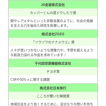
JX金属株式会社
カッパーくんの感ドウしたで賞
銅やレアメタルといった非鉄金属のように、社会の発展
を支える力を秘めた研究を称賛します。
株式会社ZOZO
「ソウゾウのナナメウエ」賞
人々が思いつかないような想像力や、予想を超えるよう
な創造力溢れる作品を求めています！
千代田空調機器株式会社
チヨダ賞
CSRやSDGｓに関する課題
株式会社日本旅行
こころが響いた瞬間賞
地域社会をより良くするために、自分なりの問いを持ち