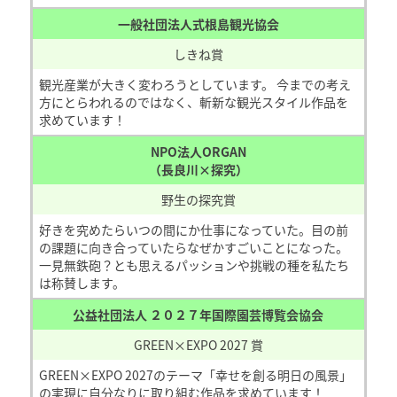
一般社団法人式根島観光協会
しきね賞
観光産業が大きく変わろうとしています。 今までの考え
方にとらわれるのではなく、斬新な観光スタイル作品を
求めています！
NPO法人ORGAN
（長良川×探究）
野生の探究賞
好きを究めたらいつの間にか仕事になっていた。目の前
の課題に向き合っていたらなぜかすごいことになった。
一見無鉄砲？とも思えるパッションや挑戦の種を私たち
は称賛します。
公益社団法人 ２０２７年国際園芸博覧会協会
GREEN×EXPO 2027 賞
GREEN×EXPO 2027のテーマ「幸せを創る明日の風景」
の実現に自分なりに取り組む作品を求めています！