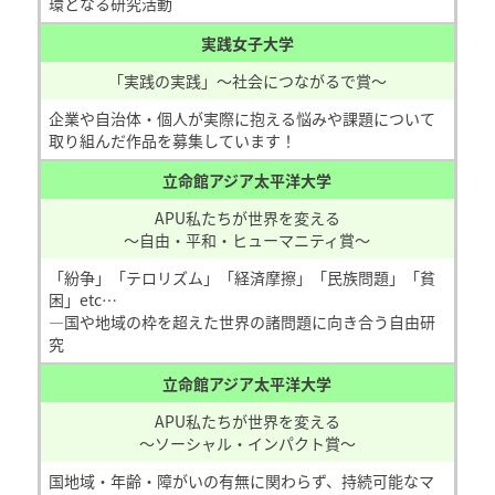
環となる研究活動
実践女子大学
「実践の実践」～社会につながるで賞～
企業や自治体・個人が実際に抱える悩みや課題について
取り組んだ作品を募集しています！
立命館アジア太平洋大学
APU私たちが世界を変える
～自由・平和・ヒューマニティ賞～
「紛争」「テロリズム」「経済摩擦」「民族問題」「貧
困」etc…
―国や地域の枠を超えた世界の諸問題に向き合う自由研
究
立命館アジア太平洋大学
APU私たちが世界を変える
～ソーシャル・インパクト賞～
国地域・年齢・障がいの有無に関わらず、持続可能なマ