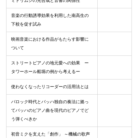
ミドリムシの光合成と音響の関係性
音楽の行動誘導効果を利用した南高生の
下校を促す試み
映画音楽における作品がもたらす影響に
ついて
ストリートピアノの地元愛への効果 ー
タワーホール船堀の例から考えるー
使わなくなったリコーダーの活用法とは
バロック時代とバッハ独自の奏法に拠っ
てバッハのピアノ曲を現代のピアノでど
う弾くべきか
初音ミクを支えた「創作」 ～機械の歌声