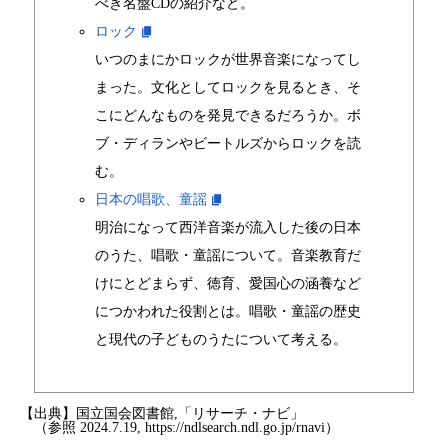
べき名盤CDの紹介など。
ロック
いつのまにかロックが世界音楽になってし
まった。文化としてロックを見るとき、そ
こにどんなものを発見できるだろうか。ボ
ブ・ディランやビートルズからロックを読
む。
日本の唱歌、童謡
明治になって西洋音楽が流入した後の日本
のうた、唱歌・童謡について。音楽教育だ
けにとどまらず、徳育、愛国心の涵養など
につかわれた役割とは。唱歌・童謡の歴史
と現代の子どものうたについて考える。
【出典】国立国会図書館,「リサーチ・ナビ」
（参照 2024.7.19, https://ndlsearch.ndl.go.jp/rnavi）