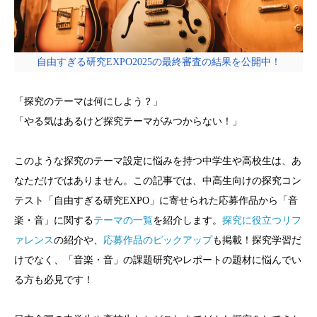
自由すぎる研究EXPO2025の最終審査の結果を公開中！
「探究のテーマは何にしよう？」
「やる気はあるけど探究テーマがみつからない！」
このような探究のテーマ設定に悩みを持つ中学生や高校生は、あ
なただけではありません。この記事では、中高生向けの探究コン
テスト「自由すぎる研究EXPO」に寄せられた応募作品から「音
楽・音」に関する
テーマの一覧
を紹介します。
探究に役立つリフ
ァレンス
の紹介や、
応募作品のピックアップ
も掲載！探究学習だ
けでなく、「音楽・音」の課題研究やレポートの題材に悩んでい
る方も必見です！