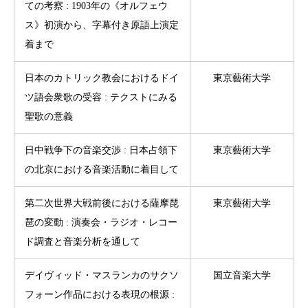
ての考察 : 1903年の《オルフェウ
ス》初演から、字幕付き原語上演定
着まで
日本のカトリック教会におけるドイ
東京藝術大学
ツ語会衆歌の受容 : テクストにみる
聖歌の意義
日中戦争下の音楽交渉 : 日本占領下
東京藝術大学
の北京における音楽活動に着目して
第二次世界大戦前後における薩摩琵
東京藝術大学
琶の変動 : 演奏会・ラジオ・レコー
ド調査と音楽分析を通して
デイヴィッド・マスランカのサクソ
国立音楽大学
フォーン作品における表現の根源 :